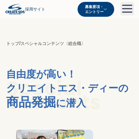
募集要項・

採用サイト
エントリー
/
トップ
スペシャルコンテンツ〈総合職〉
自由度が高い！
Special
クリエイトエス・ディーの
Contents
商品発掘
に潜入